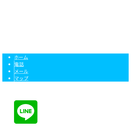
電話番号/FAX：06-7896-2681
エアコン修理・分解洗浄・空調工事は大阪市のライズ空調サ
Copyright © 大阪府大阪市などで業務用エアコンの修理・メンテナンスや
分解洗浄ならライズ空調サービスまで！. All rights reserved.
ホーム
電話
メール
マップ