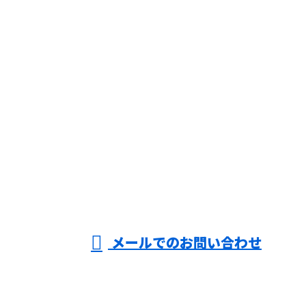
CONTACT
お電話でのお問い合わせ
06-7896-2681
大阪府大阪
市などで業
受付／8：00～18：00 ※営業電話お断り
メールでのお問い合わせ
務用エアコンの修理・メンテナンスや分