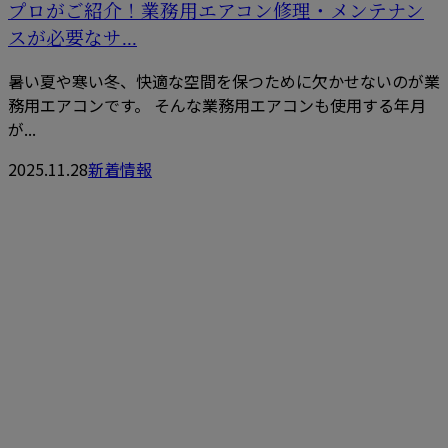
プロがご紹介！業務用エアコン修理・メンテナン
スが必要なサ...
暑い夏や寒い冬、快適な空間を保つために欠かせないのが業
務用エアコンです。 そんな業務用エアコンも使用する年月
が...
2025.11.28
新着情報
CONTACT
お電話でのお問い合わせ
06-7896-2681
大阪府大阪
市などで業
受付／8：00～18：00 ※営業電話お断り