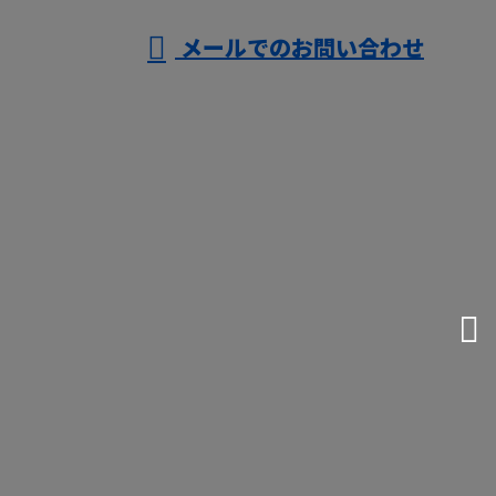
メールでのお問い合わせ
務用エアコンの修理・メンテナンスや分
解洗浄ならライズ空調サービスまで！
ホーム
業務案内
施工実績
会社概要
ブログ
お問い合わせ
大阪府大阪市などで業務用エアコンの修
理・メンテナンスや分解洗浄ならライズ
空調サービスまで！