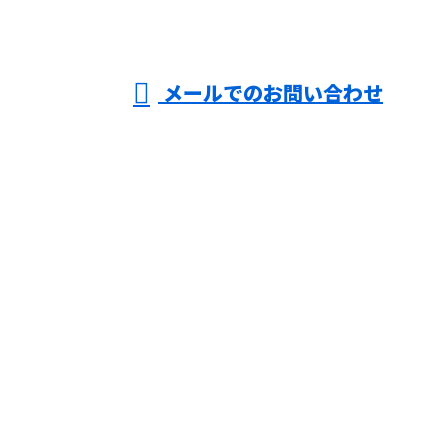
受付／8：00～18：00 ※営業電話お断り
メールでのお問い合わせ
務用エアコンの修理・メンテナンスや分
解洗浄ならライズ空調サービスまで！
ホーム
業務案内
施工実績
会社概要
ブログ
お問い合わせ
大阪府大阪市などで業務用エアコンの修
理・メンテナンスや分解洗浄ならライズ