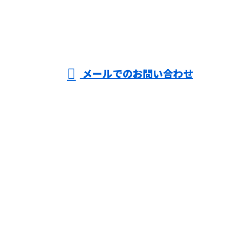
大阪府大阪
市などで業
受付／8：00～18：00 ※営業電話お断り
メールでのお問い合わせ
務用エアコンの修理・メンテナンスや分
解洗浄ならライズ空調サービスまで！
ホーム
業務案内
施工実績
会社概要
ブログ
お問い合わせ