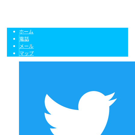
エアコン修理・分解洗浄・空調工事は大阪市のライズ空調サービスへ
Copyright © 大阪府大阪市などで業務用エアコンの修理・メンテナンスや分解洗浄ならラ
イズ空調サービスまで！. All rights reserved.
ホーム
電話
メール
マップ