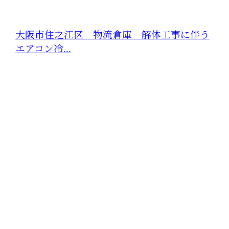
大阪市住之江区 物流倉庫 解体工事に伴う
エアコン冷...
CONTACT
お電話でのお問い合わせ
06-7896-2681
大阪府大阪
市などで業
受付／8：00～18：00 ※営業電話お断り