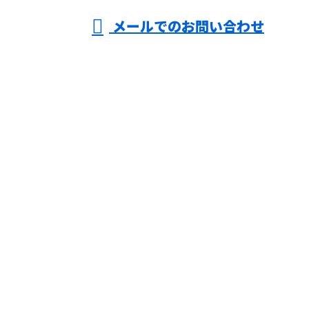
メールでのお問い合わせ
務用エアコンの修理・メンテナンスや分
解洗浄ならライズ空調サービスまで！
ホーム
業務案内
施工実績
会社概要
ブログ
お問い合わせ
大阪府大阪市などで業務用エアコンの修
理・メンテナンスや分解洗浄ならライズ
空調サービスまで！