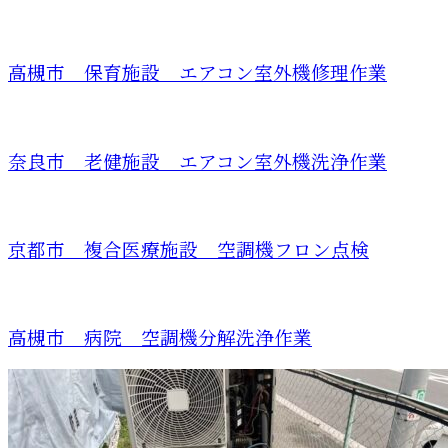
高槻市 保育施設 エアコン室外機修理作業
奈良市 老健施設 エアコン室外機洗浄作業
京都市 複合医療施設 空調機フロン点検
高槻市 病院 空調機分解洗浄作業