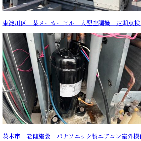
東淀川区 某メーカービル 大型空調機 定期点検
茨木市 老健施設 パナソニック製エアコン室外機